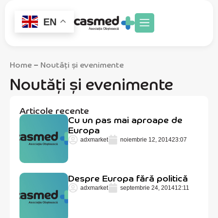
EN
Home
Noutăți și evenimente
–
Noutăți și evenimente
Articole recente
Cu un pas mai aproape de
Europa
adxmarket
noiembrie 12, 2014
23:07
Despre Europa fără politică
adxmarket
septembrie 24, 2014
12:11