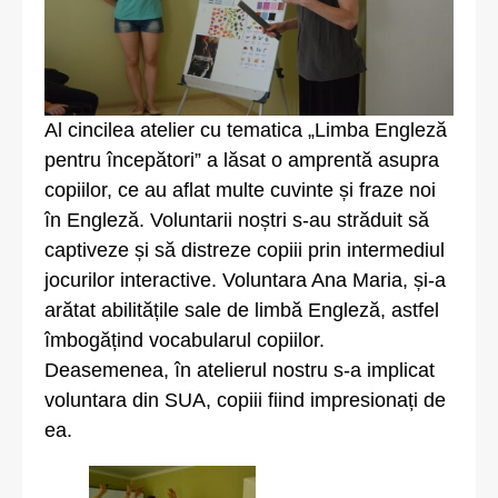
Al cincilea atelier cu tematica „Limba Engleză
pentru începători” a lăsat o amprentă asupra
copiilor, ce au aflat multe cuvinte și fraze noi
în Engleză. Voluntarii noștri s-au străduit să
captiveze și să distreze copiii prin intermediul
jocurilor interactive. Voluntara Ana Maria, și-a
arătat abilitățile sale de limbă Engleză, astfel
îmbogățind vocabularul copiilor.
Deasemenea, în atelierul nostru s-a implicat
voluntara din SUA, copiii fiind impresionați de
ea.