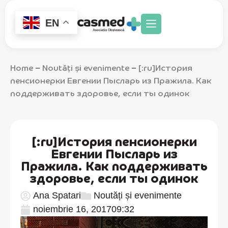
EN
Home
Noutăți și evenimente
[:ru]История
–
–
пенсионерки Евгении Пысларь из Пражила. Как
поддерживать здоровье, если ты одинок
[:ru]История пенсионерки
Евгении Пысларь из
Пражила. Как поддерживать
здоровье, если ты одинок
Ana Spatari
Noutăți și evenimente
noiembrie 16, 2017
09:32